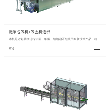
泡罩包装机+装盒机连线
本机是对包装物进行铝塑、纸塑、铝铝泡罩包装的高新技术产品。机器采用微电脑编程、变频调速、人机界面操作。功能齐全，操作简便，运行稳定可靠，符合GMP规范要求。由于该机成型面积大，一次冲裁的版块多（标准版一冲五），一定程度上满足了企业规模生产的需要，特别适合食品行业中的糖果、奶片之类的包装。产品已通过省级科技成果鉴定。
更多