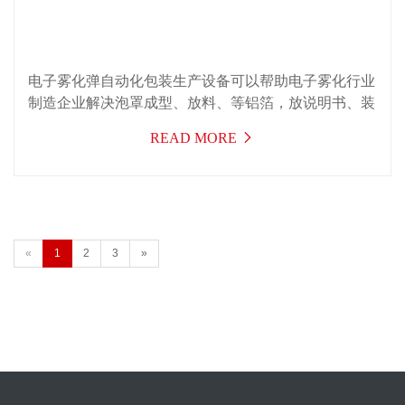
电子雾化弹自动化包装生产设备可以帮助电子雾化行业
制造企业解决泡罩成型、放料、等铝箔，放说明书、装
入纸盒、贴标签，纸盒外部的三维膜包装等工艺同时可
READ MORE
以帮助电子雾化制造企业节省八人以上的用人成本，也
可以提高生产效率，一举两得。
«
1
2
3
»