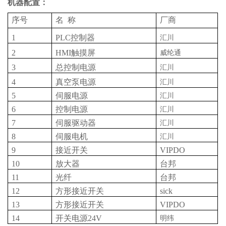
机器配置：
序号
名
称
厂商
1
PLC控制器
汇川
2
HMI触摸屏
威纶通
3
总控制电源
汇川
4
真空泵电源
汇川
5
伺服电源
汇川
6
控制电源
汇川
7
伺服驱动器
汇川
8
伺服电机
汇川
9
接近开关
VIPDO
10
放大器
台邦
11
光纤
台邦
12
方形接近开关
sick
13
方形接近开关
VIPDO
14
开关电源
24V
明纬