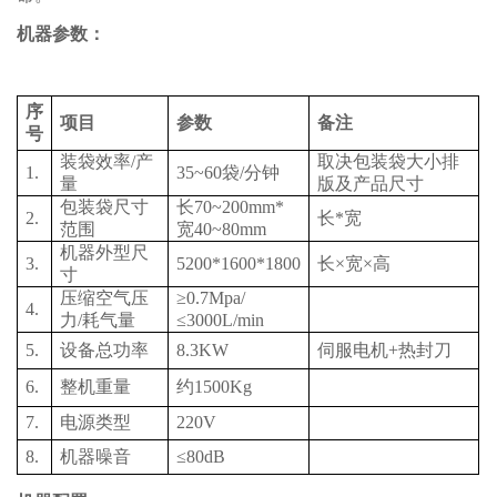
机器参数：
序
项目
参数
备注
号
装
袋效率
/
产
取决包装袋大小排
1.
35~60
袋
/
分钟
量
版及产品尺寸
包装袋尺寸
长
70~200mm*
2.
长
*
宽
范围
宽
40~80mm
机器外型尺
3.
5200*1600*1800
长
×宽×高
寸
压缩空气压
≥
0.
7
Mpa
/
4.
力
/
耗气量
≤
3000L/min
5.
设备总
功率
8.3
KW
伺服电机
+
热封刀
6.
整机重量
约
1
5
00Kg
7.
电源类型
220
V
8.
机器噪音
≤
80dB