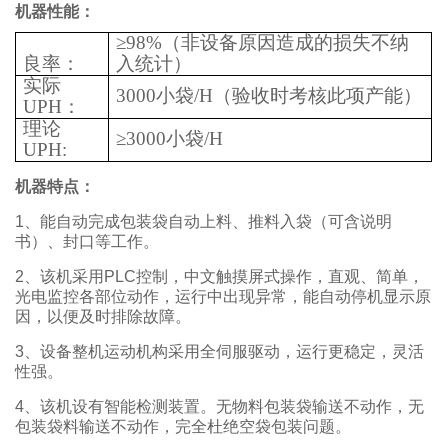
机器性能：
≥
98%
（非设备原因造成的损失不纳
良率：
入统计）
实际
3000
小袋
/H
（验收时考核此项产能）
UPH
：
理论
≥
3000
小袋
/H
UPH:
机器特点：
1、能自动完成包装袋自动上料、推料入袋（可含说明
书）、封口等工作。
2、该机采用PLC控制，中文触摸屏式操作，直观、简单，
光电监控各部位动作，运行中出现异常，能自动停机显示原
因，以便及时排除故障。
3、设备整机运动机构采用全伺服驱动，运行更稳定，灵活
性强。
4、该机设有智能检测装置。无物料包装袋输送不动作，无
包装袋料输送不动作，完全杜绝空袋包装问题。