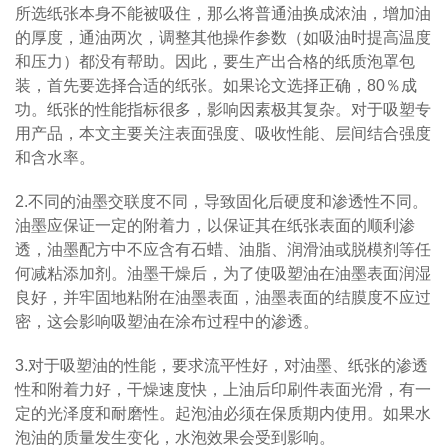
所选纸张本身不能被吸住，那么将普通油换成浓油，增加油
的厚度，通油两次，调整其他操作参数（如吸油时提高温度
和压力）都没有帮助。因此，要生产出合格的纸质泡罩包
装，首先要选择合适的纸张。如果论文选择正确，80％成
功。纸张的性能指标很多，影响因素极其复杂。对于吸塑专
用产品，本文主要关注表面强度、吸收性能、层间结合强度
和含水率。
2.不同的油墨交联度不同，导致固化后硬度和渗透性不同。
油墨应保证一定的附着力，以保证其在纸张表面的顺利渗
透，油墨配方中不应含有石蜡、油脂、润滑油或脱模剂等任
何减粘添加剂。油墨干燥后，为了使吸塑油在油墨表面润湿
良好，并牢固地粘附在油墨表面，油墨表面的结膜度不应过
密，这会影响吸塑油在涂布过程中的渗透。
3.对于吸塑油的性能，要求流平性好，对油墨、纸张的渗透
性和附着力好，干燥速度快，上油后印刷件表面光滑，有一
定的光泽度和耐磨性。起泡油必须在保质期内使用。如果水
泡油的质量发生变化，水泡效果会受到影响。